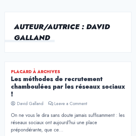
AUTEUR/AUTRICE :
DAVID
GALLAND
PLACARD À ARCHIVES
Les méthodes de recrutement
chamboulées par les réseaux sociaux
!
on
David Galland
Leave a Comment
Les
On ne vous le dira sans doute jamais suffisamment : les
méthodes
réseaux sociaux ont aujourd’hui une place
de
recrutement
prépondérante, que ce…
chamboulées