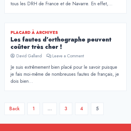
tous les DRH de France et de Navarre. En effet,…
motivé
au
travail
?
PLACARD À ARCHIVES
Les fautes d’orthographe peuvent
coûter très cher !
on
David Galland
Leave a Comment
Les
Je suis extrêmement bien placé pour le savoir puisque
fautes
je fais moi-même de nombreuses fautes de français, je
d’orthographe
peuvent
dois bien…
coûter
très
cher
!
Navigation
Back
1
…
3
4
5
des
articles