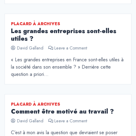
par
les
réseaux
PLACARD À ARCHIVES
sociaux
Les grandes entreprises sont-elles
!
utiles ?
on
David Galland
Leave a Comment
Les
« Les grandes entreprises en France sont-elles utiles à
grandes
la société dans son ensemble ? » Derrière cette
entreprises
sont-
question a priori…
elles
utiles
?
PLACARD À ARCHIVES
Comment être motivé au travail ?
on
David Galland
Leave a Comment
Comment
C’est à mon avis la question que devraient se poser
être